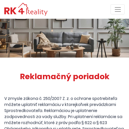
Reklamačný poriadok
V zmysle zákona č. 250/2007 Z. z. o ochrane spotrebiteľa
môžete uplatniť reklamáciu v ktorejkoľvek prevádzkarni
Sprostredkovateľa. Reklamáciou je uplatnenie
zodpovednosti za vady služby. Pri uplatnení reklamácie sa
môžete rozhodnúť, ktoré z práv podľa § 622 a § 623
Občianskeho zákonníka si uplatňujete. Sprostredkovateľ na