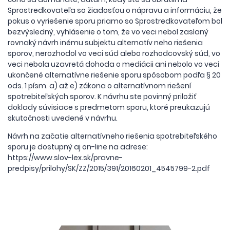
Sprostredkovateľa so žiadosťou o nápravu a informáciu, že
pokus o vyriešenie sporu priamo so Sprostredkovateľom bol
bezvýsledný, vyhlásenie o tom, že vo veci nebol zaslaný
rovnaký návrh inému subjektu alternatív neho riešenia
sporov, nerozhodol vo veci súd alebo rozhodcovský súd, vo
veci nebola uzavretá dohoda o mediácii ani nebolo vo veci
ukončené alternatívne riešenie sporu spôsobom podľa § 20
ods. 1 písm. a) až e) zákona o alternatívnom riešení
spotrebiteľských sporov. K návrhu ste povinný priložiť
doklady súvisiace s predmetom sporu, ktoré preukazujú
skutočnosti uvedené v návrhu.
Návrh na začatie alternatívneho riešenia spotrebiteľského
sporu je dostupný aj on-line na adrese:
https://www.slov-lex.sk/pravne-
predpisy/prilohy/SK/ZZ/2015/391/20160201_4545799-2.pdf