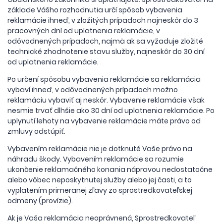
základe Vášho rozhodnutia určí spôsob vybavenia
reklamácie ihneď, v zložitých prípadoch najneskôr do 3
pracovných dní od uplatnenia reklamácie, v
odôvodnených prípadoch, najmä ak sa vyžaduje zložité
technické zhodnotenie stavu služby, najneskôr do 30 dní
od uplatnenia reklamácie.
Po určení spôsobu vybavenia reklamácie sa reklamácia
vybaví ihneď, v odôvodnených prípadoch možno
reklamáciu vybaviť aj neskôr. Vybavenie reklamácie však
nesmie trvať dlhšie ako 30 dní od uplatnenia reklamácie. Po
uplynutí lehoty na vybavenie reklamácie máte právo od
zmluvy odstúpiť.
Vybavením reklamácie nie je dotknuté Vaše právo na
náhradu škody. Vybavením reklamácie sa rozumie
ukončenie reklamačného konania nápravou nedostatočne
alebo vôbec neposkytnutej služby alebo jej časti, a to
vyplatením primeranej zľavy zo sprostredkovateľskej
odmeny (provízie).
Ak je Vaša reklamácia neoprávnená, Sprostredkovateľ