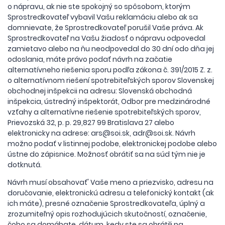
o nápravu, ak nie ste spokojný so spôsobom, ktorým
Sprostredkovateľ vybavil Vašu reklamáciu alebo ak sa
domnievate, že Sprostredkovateľ porušil Vaše práva. Ak
Sprostredkovateľ na Vašu žiadosť o nápravu odpovedal
zamietavo alebo na ňu neodpovedal do 30 dní odo dňa jej
odoslania, máte právo podať návrh na začatie
alternatívneho riešenia sporu podľa zákona č. 391/2015 Z. z.
o alternatívnom riešení spotrebiteľských sporov Slovenskej
obchodnej inšpekcii na adresu: Slovenská obchodná
inšpekcia, ústredný inšpektorát, Odbor pre medzinárodné
vzťahy a alternatívne riešenie spotrebiteľských sporov,
Prievozská 32, p. p. 29,827 99 Bratislava 27 alebo
elektronicky na adrese:
ars@soi.sk
,
adr@soi.sk
. Návrh
možno podať v listinnej podobe, elektronickej podobe alebo
ústne do zápisnice. Možnosť obrátiť sa na súd tým nie je
dotknutá.
Návrh musí obsahovať' Vaše meno a priezvisko, adresu na
doručovanie, elektronickú adresu a telefonický kontakt (ak
ich máte), presné označenie Sprostredkovateľa, úplný a
zrozumiteľný opis rozhodujúcich skutočností, označenie,
čoho sa domáhate, dátum, kedy ste sa obrátili na