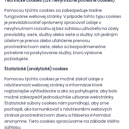
Technické cookies (tzv. nevyhnutne potrebné cookies)
Pomocou týchto cookies sa zabezpečuje riadne
fungovanie webovej stránky. V prípade tohto typu cookies
je prevádzkovateľ oprávnený spracúvať údaje v
nevyhnutnom rozsahu aj bez súhlasu užívateľa na účely
prevádzky, siete, služby alebo siete a služby. Ich jediným
účelom je prenos alebo uľahčenie prenosu
prostredníctvom siete, alebo sú bezpodmienečne
potrebné na poskytovanie služby, ktorú výslovne
požadujete.
Štatistické (analytické) cookies
Pomocou týchto cookies je možné získať údaje o
návštevnosti webovej stránky a informácie ktoré
najčastejšie vyhľadávate a ako sa pohybujete, aby bolo
možné zabezpečiť jednoduchšie užívanie webstránky.
Štatistické súbory cookies nám pomáhajú, aby sme
pochopili, ako komunikovať s návštevníkmi webových
stránok prostredníctvom zberu a hlásenia informácií
anonymne. Tieto cookies spracúvame na základe Vášho
súhlasu.