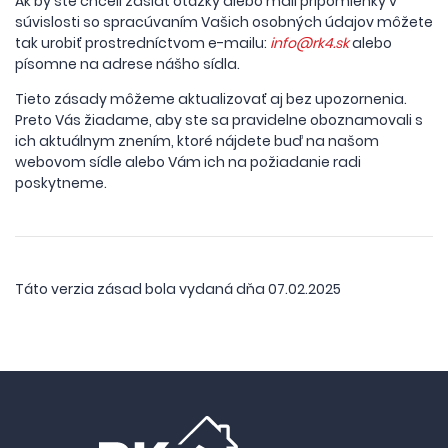
Ak by ste chceli zaslať otázky alebo mali pripomienky v
súvislosti so spracúvaním Vašich osobných údajov môžete
tak urobiť prostredníctvom e-mailu:
info@rk4.sk
alebo
písomne na adrese nášho sídla.
Tieto zásady môžeme aktualizovať aj bez upozornenia.
Preto Vás žiadame, aby ste sa pravidelne oboznamovali s
ich aktuálnym znením, ktoré nájdete buď na našom
webovom sídle alebo Vám ich na požiadanie radi
poskytneme.
Táto verzia zásad bola vydaná dňa 07.02.2025