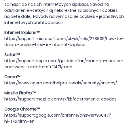
sa napr. do našich internetových aplikácií. Návod na
odstránenie všetkých aj nekorektne zapísaných cookies
nájdete ďalej. Návody na vymazanie cookies v jednotlivých
internetových prehliadačoch
Internet Explorer™
https://support.microsoft.com/sk-sk/help/278835/how-to-
delete-cookie-files- in-internet-explorer
Safari™
https://support.apple.com/guide/safari/manage-cookies-
and-website-data- sfri11471/mac
Opera™
https://www.opera.com/help/tutorials/security/privacy/
Mozilla Firefox™
https://support.mozilla.com/sk/kb/odstranenie-cookies
Google Chrome™
https://support.google.com/chrome/answer/95647?
hl=sk&hlrm=en