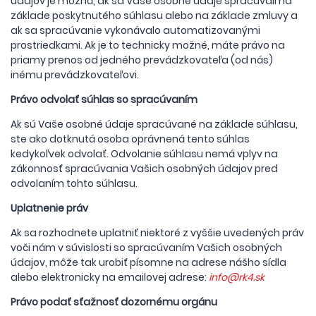
údajov je možná, ak sa Vaše osobné údaje spracúvali na
základe poskytnutého súhlasu alebo na základe zmluvy a
ak sa spracúvanie vykonávalo automatizovanými
prostriedkami. Ak je to technicky možné, máte právo na
priamy prenos od jedného prevádzkovateľa (od nás)
inému prevádzkovateľovi.
Právo odvolať súhlas so spracúvaním
Ak sú Vaše osobné údaje spracúvané na základe súhlasu,
ste ako dotknutá osoba oprávnená tento súhlas
kedykoľvek odvolať. Odvolanie súhlasu nemá vplyv na
zákonnosť spracúvania Vašich osobných údajov pred
odvolaním tohto súhlasu.
Uplatnenie práv
Ak sa rozhodnete uplatniť niektoré z vyššie uvedených práv
voči nám v súvislosti so spracúvaním Vašich osobných
údajov, môže tak urobiť písomne na adrese nášho sídla
alebo elektronicky na emailovej adrese:
info
@rk4.sk
Právo podať sťažnosť dozornému orgánu