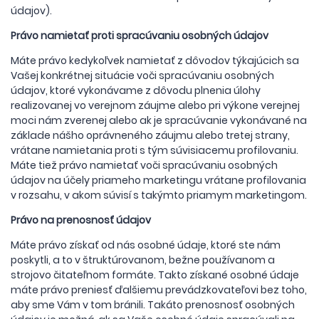
údajov).
Právo namietať proti spracúvaniu osobných údajov
Máte právo kedykoľvek namietať z dôvodov týkajúcich sa
Vašej konkrétnej situácie voči spracúvaniu osobných
údajov, ktoré vykonávame z dôvodu plnenia úlohy
realizovanej vo verejnom záujme alebo pri výkone verejnej
moci nám zverenej alebo ak je spracúvanie vykonávané na
základe nášho oprávneného záujmu alebo tretej strany,
vrátane namietania proti s tým súvisiacemu profilovaniu.
Máte tiež právo namietať voči spracúvaniu osobných
údajov na účely priameho marketingu vrátane profilovania
v rozsahu, v akom súvisí s takýmto priamym marketingom.
Právo na prenosnosť údajov
Máte právo získať od nás osobné údaje, ktoré ste nám
poskytli, a to v štruktúrovanom, bežne používanom a
strojovo čitateľnom formáte. Takto získané osobné údaje
máte právo preniesť ďalšiemu prevádzkovateľovi bez toho,
aby sme Vám v tom bránili. Takáto prenosnosť osobných