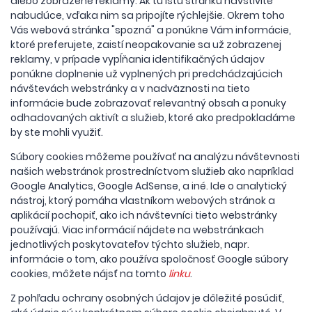
alebo zobrazené reklamy. Ak tú istú stránku navštívite
nabudúce, vďaka nim sa pripojíte rýchlejšie. Okrem toho
Vás webová stránka "spozná" a ponúkne Vám informácie,
ktoré preferujete, zaistí neopakovanie sa už zobrazenej
reklamy, v prípade vypĺňania identifikačných údajov
ponúkne doplnenie už vyplnených pri predchádzajúcich
návštevách webstránky a v nadväznosti na tieto
informácie bude zobrazovať relevantný obsah a ponuky
odhadovaných aktivít a služieb, ktoré ako predpokladáme
by ste mohli využiť.
Súbory cookies môžeme používať na analýzu návštevnosti
našich webstránok prostredníctvom služieb ako napríklad
Google Analytics, Google AdSense, a iné. Ide o analytický
nástroj, ktorý pomáha vlastníkom webových stránok a
aplikácií pochopiť, ako ich návštevníci tieto webstránky
používajú. Viac informácií nájdete na webstránkach
jednotlivých poskytovateľov týchto služieb, napr.
informácie o tom, ako používa spoločnosť Google súbory
cookies, môžete nájsť na tomto
linku
.
Z pohľadu ochrany osobných údajov je dôležité posúdiť,