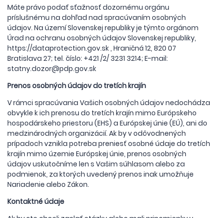
Máte právo podať sťažnosť dozornému orgánu
príslušnému na dohľad nad spracúvaním osobných
údajov. Na území Slovenskej republiky je týmto orgánom
Úrad na ochranu osobných údajov Slovenskej republiky,
https://dataprotection.gov.sk
, Hraničná 12, 820 07
Bratislava 27; tel. číslo:
+421 /2/ 3231 3214
; E-mail:
statny.dozor@pdp.gov.sk
Prenos osobných údajov do tretích krajín
V rámci spracúvania Vašich osobných údajov nedochádza
obvykle k ich prenosu do tretích krajín mimo Európskeho
hospodárskeho priestoru (EHS) a Európskej únie (EÚ), ani do
medzinárodných organizácií. Ak by v odôvodnených
prípadoch vznikla potreba preniesť osobné údaje do tretích
krajín mimo územie Európskej únie, prenos osobných
údajov uskutočníme len s Vašim súhlasom alebo za
podmienok, za ktorých uvedený prenos inak umožňuje
Nariadenie alebo Zákon.
Kontaktné údaje