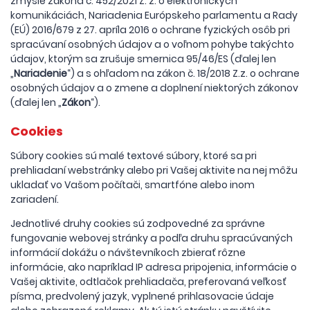
zmysle zákona č. 452/2021 Z. z. o elektronických
komunikáciách, Nariadenia Európskeho parlamentu a Rady
(EÚ) 2016/679 z 27. apríla 2016 o ochrane fyzických osôb pri
spracúvaní osobných údajov a o voľnom pohybe takýchto
údajov, ktorým sa zrušuje smernica 95/46/ES (ďalej len
„
Nariadenie
“) a s ohľadom na zákon č. 18/2018 Z.z. o ochrane
osobných údajov a o zmene a doplnení niektorých zákonov
(ďalej len „
Zákon
“).
Cookies
Súbory cookies sú malé textové súbory, ktoré sa pri
prehliadaní webstránky alebo pri Vašej aktivite na nej môžu
ukladať vo Vašom počítači, smartfóne alebo inom
zariadení.
Jednotlivé druhy cookies sú zodpovedné za správne
fungovanie webovej stránky a podľa druhu spracúvaných
informácií dokážu o návštevníkoch zbierať rôzne
informácie, ako napríklad IP adresa pripojenia, informácie o
Vašej aktivite, odtlačok prehliadača, preferovaná veľkosť
písma, predvolený jazyk, vyplnené prihlasovacie údaje