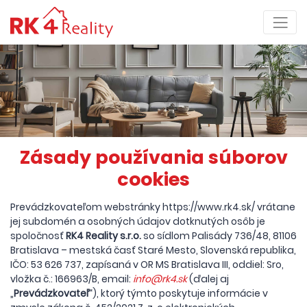
Zásady používania súborov
cookies
Prevádzkovateľom webstránky
https://www.rk4.sk/
vrátane
jej subdomén a osobných údajov dotknutých osôb je
spoločnosť
RK4 Reality s.r.o.
so sídlom Palisády 736/48, 81106
Bratislava – mestská časť Staré Mesto, Slovenská republika,
IČO: 53 626 737, zapísaná v OR MS Bratislava III, oddiel: Sro,
vložka č.: 166963/B, email:
info@rk4.sk
(ďalej aj
„
Prevádzkovateľ
“), ktorý týmto poskytuje informácie v