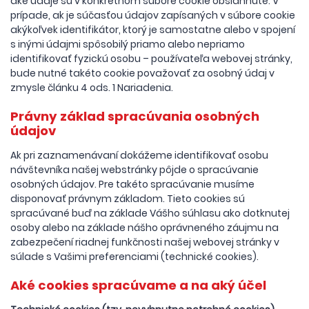
aké údaje sú v konkrétnom súbore cookie obsiahnuté. V
prípade, ak je súčasťou údajov zapísaných v súbore cookie
akýkoľvek identifikátor, ktorý je samostatne alebo v spojení
s inými údajmi spôsobilý priamo alebo nepriamo
identifikovať fyzickú osobu – používateľa webovej stránky,
bude nutné takéto cookie považovať za osobný údaj v
zmysle článku 4 ods. 1 Nariadenia.
Právny základ spracúvania osobných
údajov
Ak pri zaznamenávaní dokážeme identifikovať osobu
návštevníka našej webstránky pôjde o spracúvanie
osobných údajov. Pre takéto spracúvanie musíme
disponovať právnym základom. Tieto cookies sú
spracúvané buď na základe Vášho súhlasu ako dotknutej
osoby alebo na základe nášho oprávneného záujmu na
zabezpečení riadnej funkčnosti našej webovej stránky v
súlade s Vašimi preferenciami (technické cookies).
Aké cookies spracúvame a na aký účel