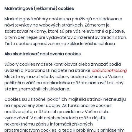
Marketingové (reklamné) cookies
Marketingové súbory cookies sa používajú na sledovanie
návštevníkov na webových stránkach. Zámerom je
zobrazovať reklamy, ktoré sú pre Vás relevantné a pútavé,
a tým cennejšie pre vydavateľov a inzerentov tretích strán.
Tieto cookies spracúvame na základe Vášho súhlasu.
Ako skontrolovať nastavenia cookies
Súbory cookies môžete kontrolovať alebo zmazať podľa
uváženia. Podrobnosti nájdete na stránke
aboutcookies.org
.
Môžete vymazať všetky súbory cookie uložené vo Vašom
počítači a väčšinu prehliadačov môžete nastaviť tak, aby
ste im znemožnili ich ukladanie.
Cookies sú užitočné, pokiaľ ich majitelia stránok nezneužijú
na nepovolený zber údajov. Ak funkcionalite cookies
nedôverujete, môžete ich pravidelne z Vášho disku
vymazávať. V niektorých prípadoch môže dôjsť k
nekorektnému zápisu informácií získaných
prostredníctvom cookies, a teda k problému s prihlásením