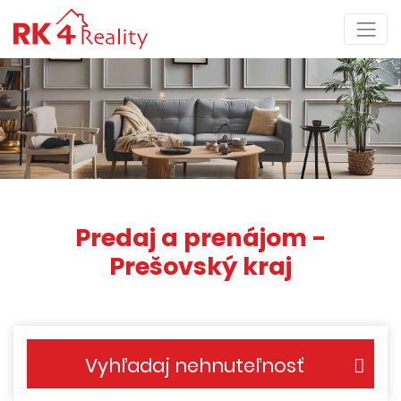
Predaj a prenájom -
Prešovský kraj
Vyhľadaj nehnuteľnosť